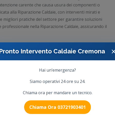
utenzione carente che causa usura dei componenti o
icata alla Riparazione Caldaie, con interventi mirati e
e migliori pratiche del settore per garantire soluzioni
e e professionale nella Riparazione Caldaie, assicurando il
Pronto Intervento Caldaie Cremona
Hai un’emergenza?
Siamo operativi 24 ore su 24.
Chiama ora per mandare un tecnico.
Chiama Ora 03721903401