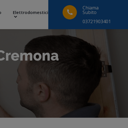
Chiama
Subito
o
Elettrodomestici
03721903401
 Cremona