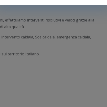
i, effettuiamo interventi risolutivi e veloci grazie alla
i alta qualità.
, intervento caldaia, Sos caldaia, emergenza caldaia,
sul territorio Italiano.