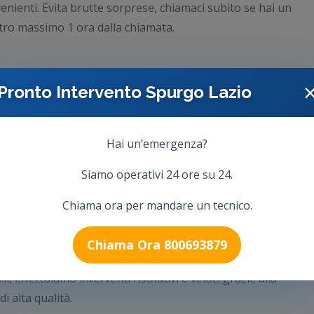
nienti. Evita brutte sorprese, chiamaci subito se hai un
ro massimo 1 ora dalla chiamata.
Pronto Intervento Spurgo Lazio
Hai un’emergenza?
Siamo operativi 24 ore su 24.
Chiama ora per mandare un tecnico.
Chiama Ora 800693879
i, effettuiamo interventi risolutivi e veloci grazie alla
i alta qualità.