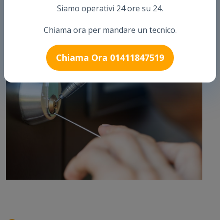
Siamo operativi 24 ore su 24.
Arthur Pronto Intervento è una delle ditte più importanti sul
territorio Italiano.
Chiama ora per mandare un tecnico.
Chiama Ora 01411847519