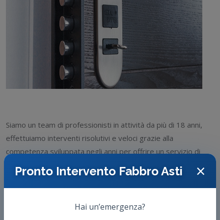
Siamo un team di professionisti in attività da più di 18 anni,
effettuiamo interventi risolutivi e veloci grazie alla
competenza sviluppata negli anni per offrire un servizio di
alta qualità.
×
Pronto Intervento Fabbro Asti
Avete bisogno di un fabbro, fabbro 24h, intervento fabbro,
Sos fabbro, emergenza fabbro, fabbro urgente, Pronto
Hai un’emergenza?
Intervento fabbro?