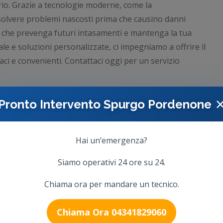
io. Grazie a tecnologie moderne, come la
isolvere problemi nascosti prima che causino danni
 che prevenga futuri intasamenti e mantenga la tua
le e soluzioni personalizzate, ci impegniamo a offrire il
caci e convenienti. Contattaci oggi per un servizio
Pronto Intervento Spurgo Pordenone
Hai un’emergenza?
Siamo operativi 24 ore su 24.
Chiama ora per mandare un tecnico.
Chiama Ora 04341829060