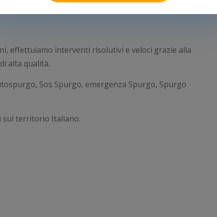
i, effettuiamo interventi risolutivi e veloci grazie alla
i alta qualità.
Autospurgo, Sos Spurgo, emergenza Spurgo, Spurgo
sul territorio Italiano.