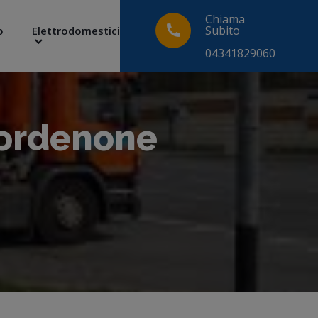
Chiama
Subito
o
Elettrodomestici
04341829060
Pordenone