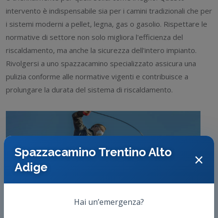
intervento è indispensabile sia per i camini tradizionali che per
i sistemi moderni a pellet, legna, gas o gasolio. Rispettare le
normative di settore non solo migliora l'efficienza del
riscaldamento, ma anche la sicurezza dell'intero impianto.
Rivolgersi a uno spazzacamino specializzato assicura una
pulizia conforme alle normative vigenti e contribuisce a
prolungare la durata del sistema di riscaldamento.
Spazzacamino Trentino Alto
×
Adige
Hai un’emergenza?