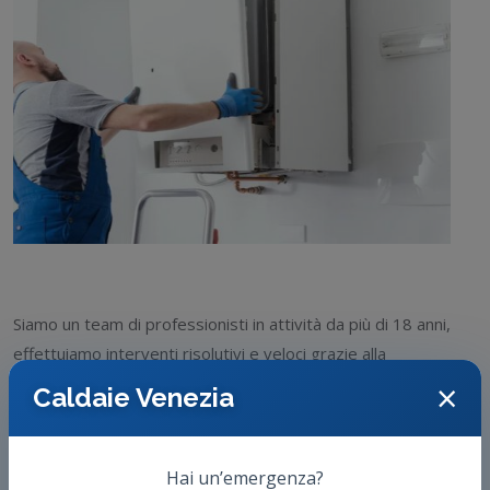
Siamo un team di professionisti in attività da più di 18 anni,
effettuiamo interventi risolutivi e veloci grazie alla
competenza sviluppata negli anni per offrire un servizio di
×
Caldaie Venezia
alta qualità.
Avete bisogno di riparare una caldaia, assistenza caldaia,
Hai un’emergenza?
intervento caldaia, Sos caldaia, emergenza caldaia, installare