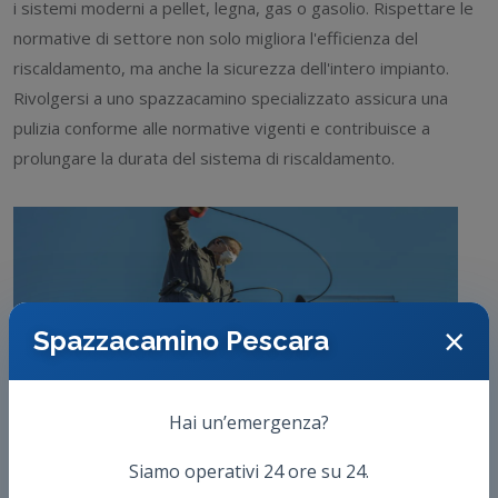
i sistemi moderni a pellet, legna, gas o gasolio. Rispettare le
normative di settore non solo migliora l'efficienza del
riscaldamento, ma anche la sicurezza dell'intero impianto.
Rivolgersi a uno spazzacamino specializzato assicura una
pulizia conforme alle normative vigenti e contribuisce a
prolungare la durata del sistema di riscaldamento.
×
Spazzacamino Pescara
Hai un’emergenza?
Siamo operativi 24 ore su 24.