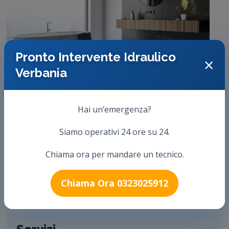
Pronto Intervente Idraulico
×
Verbania
Hai un’emergenza?
Assistenza 24x7.
Siamo operativi 24 ore su 24.
Sicurezza.
Chiama ora per mandare un tecnico.
250+ collaboratori
8600+ Clienti Soddisfatti
Chiama Ora 0323025912
18+ Anni di di Esperienza