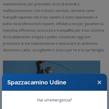
manutenzione per prevenire rischi di incendi o
malfunzionamenti. Con il nostro servizio, dormirai sonni
tranquilli sapendo che il tuo camino è stato ispezionato e
pulito da professionisti esperti. Affidati a noi per garantire la
massima efficienza, sicurezza e tranquillità per il tuo sistema
di riscaldamento a legna o pellet. Contattaci oggi per
prenotare la tua manutenzione e assicurarti un ambiente
domestico caldo, accogliente e sicuro per te e la tua famiglia.
×
Spazzacamino Udine
Hai un’emergenza?