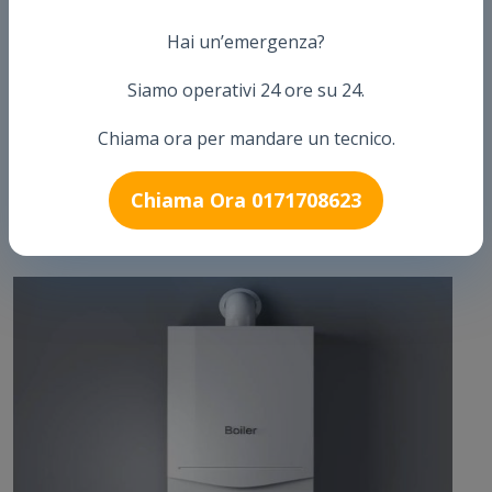
competenza sviluppata negli anni per offrire un servizio di
Hai un’emergenza?
alta qualità.
Siamo operativi 24 ore su 24.
Avete bisogno di riparare una caldaia, assistenza caldaia,
intervento caldaia, Sos caldaia, emergenza caldaia, installare
Chiama ora per mandare un tecnico.
una caldaia, Pronto Intervento caldaie?
Chiama Ora 0171708623
Arthur Pronto Intervento è una delle ditte più importanti sul
territorio Italiano.