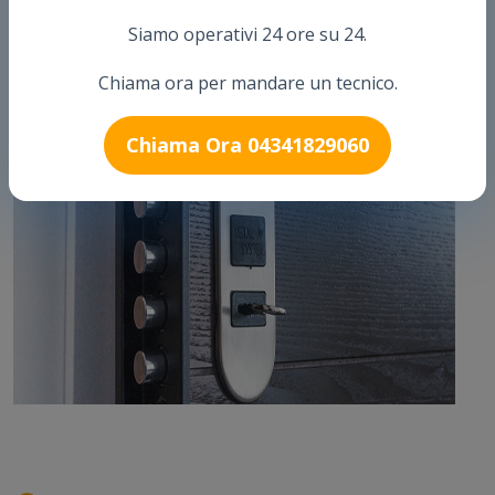
Arthur Pronto Intervento è una delle ditte più importanti sul
Siamo operativi 24 ore su 24.
territorio Italiano.
Chiama ora per mandare un tecnico.
Chiama Ora 04341829060