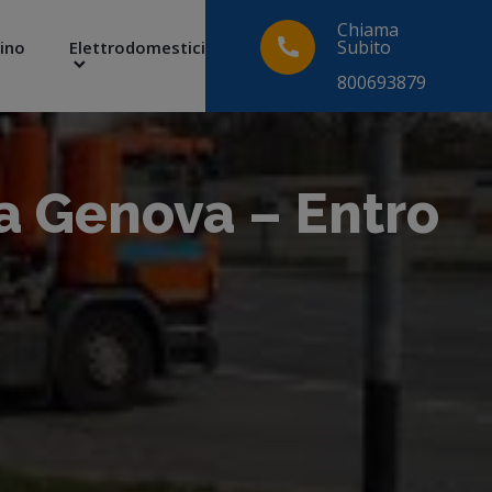
Chiama
Subito
ino
Elettrodomestici
800693879
a Genova – Entro