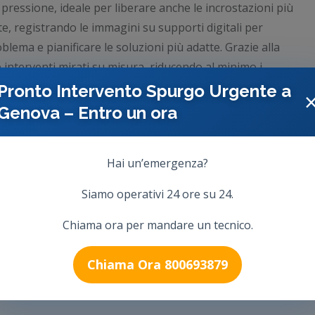
 pressione, ideale per liberare anche le incrostazioni più
te, registrando le immagini su supporti digitali per
blema e pianificare le soluzioni più adatte. Grazie alla
interventi mirati su misura, riducendo al minimo i
Pronto Intervento Spurgo Urgente a
Genova – Entro un ora
Hai un’emergenza?
Siamo operativi 24 ore su 24.
Chiama ora per mandare un tecnico.
Chiama Ora 800693879